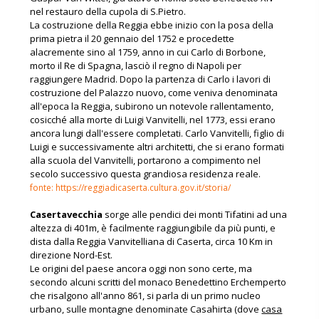
nel restauro della cupola di S.Pietro.
La costruzione della Reggia ebbe inizio con la posa della
prima pietra il 20 gennaio del 1752 e procedette
alacremente sino al 1759, anno in cui Carlo di Borbone,
morto il Re di Spagna, lasciò il regno di Napoli per
raggiungere Madrid. Dopo la partenza di Carlo i lavori di
costruzione del Palazzo nuovo, come veniva denominata
all'epoca la Reggia, subirono un notevole rallentamento,
cosicché alla morte di Luigi Vanvitelli, nel 1773, essi erano
ancora lungi dall'essere completati. Carlo Vanvitelli, figlio di
Luigi e successivamente altri architetti, che si erano formati
alla scuola del Vanvitelli, portarono a compimento nel
secolo successivo questa grandiosa residenza reale.
fonte: https://reggiadicaserta.cultura.gov.it/storia/
Casertavecchia
sorge alle pendici dei monti Tifatini ad una
altezza di 401m, è facilmente raggiungibile da più punti, e
dista dalla Reggia Vanvitelliana di Caserta, circa 10 Km in
direzione Nord-Est.
Le origini del paese ancora oggi non sono certe, ma
secondo alcuni scritti del monaco Benedettino Erchemperto
che risalgono all'anno 861, si parla di un primo nucleo
urbano, sulle montagne denominate Casahirta (dove
casa