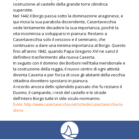
costruzione al castello della grande torre cilindrica
superstite.
Nel 1442 il Borgo passa sotto la dominazione aragonese, e
qui inizia la sua parabola discendente, Casertavecchia
vede lentamente decadere la sua importanza, poichè la
vita incomincia a svilupparsi in pianura. Restano a
Casertavecchia solo il vescovo e il seminario, che
continuano a dare una minima importanza al Borgo. Questo
fino all'anno 1842, quando Papa Gregorio XVI ne sancì il
definitivo trasferimento alla nuova Caserta.
In seguito con il dominio dei Borboni nell'Italia meridionale e
la costruzione della reggia, il nuovo centro di ogni attività
diventa Caserta e per forza di cose gli abitanti della vecchia
cittadina dovettero spostarsi in pianura.
A ricordo ancora dello splendido passato che fu restano il
Duomo, il campanile, i resti del castello e le strade
dell'intero Borgo tutte in stile siculo-normanno.
fonte: http://www.casertavecchia.net/schede/casertavecchia-la-
storia