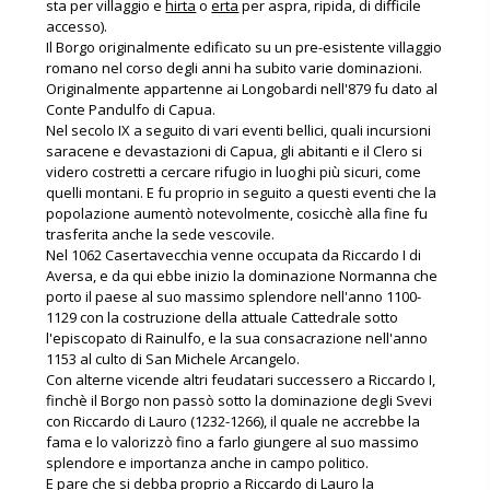
sta per villaggio e
hirta
o
erta
per aspra, ripida, di difficile
accesso).
Il Borgo originalmente edificato su un pre-esistente villaggio
romano nel corso degli anni ha subito varie dominazioni.
Originalmente appartenne ai Longobardi nell'879 fu dato al
Conte Pandulfo di Capua.
Nel secolo IX a seguito di vari eventi bellici, quali incursioni
saracene e devastazioni di Capua, gli abitanti e il Clero si
videro costretti a cercare rifugio in luoghi più sicuri, come
quelli montani. E fu proprio in seguito a questi eventi che la
popolazione aumentò notevolmente, cosicchè alla fine fu
trasferita anche la sede vescovile.
Nel 1062 Casertavecchia venne occupata da Riccardo I di
Aversa, e da qui ebbe inizio la dominazione Normanna che
porto il paese al suo massimo splendore nell'anno 1100-
1129 con la costruzione della attuale Cattedrale sotto
l'episcopato di Rainulfo, e la sua consacrazione nell'anno
1153 al culto di San Michele Arcangelo.
Con alterne vicende altri feudatari successero a Riccardo I,
finchè il Borgo non passò sotto la dominazione degli Svevi
con Riccardo di Lauro (1232-1266), il quale ne accrebbe la
fama e lo valorizzò fino a farlo giungere al suo massimo
splendore e importanza anche in campo politico.
E pare che si debba proprio a Riccardo di Lauro la