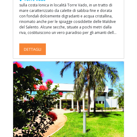
sulla costa Ionica in località Torre Vado, in un tratto di
mare caratterizzato da calette di sabbia fine e dorata
con fondali dolcemente digradanti e acqua cristallina,
rinomato anche per le spiagge cosiddette delle Maldive
del Salento. Alcune secche, situate a pochi metri dalla
riva, costituiscono un vero paradiso per gli amanti delle
immersioni e della pesca subacquea. Dispone di
un’ampia zona servizi ed è costituito da una serie di
unità a schiera su uno o due piani ove sono ubicati gli
DETTAGLI
appartamenti.