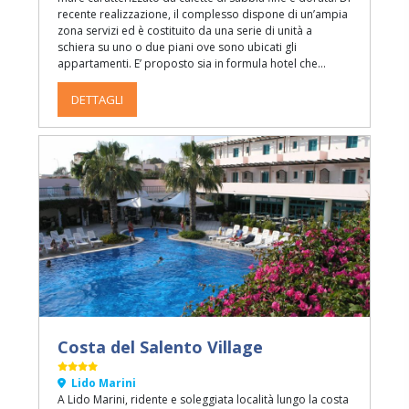
recente realizzazione, il complesso dispone di un’ampia
zona servizi ed è costituito da una serie di unità a
schiera su uno o due piani ove sono ubicati gli
appartamenti. E’ proposto sia in formula hotel che
residence con una ricca proposta di attività di
animazione.
DETTAGLI
Costa del Salento Village
Lido Marini
A Lido Marini, ridente e soleggiata località lungo la costa