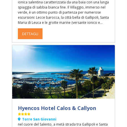
ionica salentina caratterizzata da una baia con una lunga
spiaggia di sabbia bianca fine. Il Villaggio, immerso nel
verde, è un ottimo punto di partenza per numerose
escursioni: Lecce barocca, la città bella di Gallipoli, Santa
Maria di Leuca e le grotte marine (versante ionico e
adriatico), Otranto, Castro e Santa Cesarea Terme.
Prevede sia la formula hotel (mezza pensione e
DETTAGLI
pensione completa in camera o appartamento) che
residence (solo negli appartamenti).
Hyencos Hotel Calos & Callyon
Torre San Giovanni
nel cuore del Salento, a metà strada tra Gallipoli e Santa