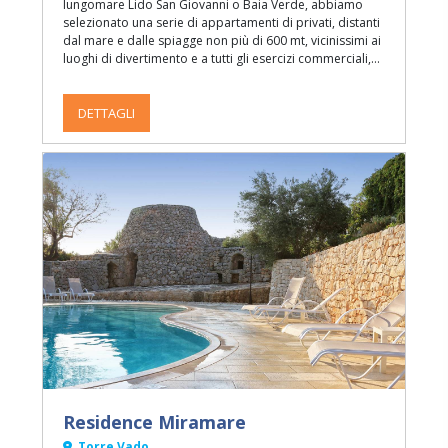
lungomare Lido San Giovanni o Baia Verde, abbiamo
selezionato una serie di appartamenti di privati, distanti
dal mare e dalle spiagge non più di 600 mt, vicinissimi ai
luoghi di divertimento e a tutti gli esercizi commerciali,
nonché alle diramazioni delle navette che portano alle
discoteche o alle località più note del Salento (Otranto,
Santa Maria di Leuca, Lecce, etc.).
DETTAGLI
Residence Miramare
Torre Vado