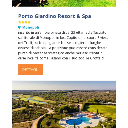
Porto Giardino Resort & Spa
Monopoli
inserito in un’ampia pineta di ca. 23 ettari ed affacciato
sul litorale di Monopoli in loc. Capitolo nel cuore Riviera
dei Trulli, tra frastagliate e basse scogliere e lunghe
distese di sabbia. La posizione può essere considerata
punto di partenza strategico anche per escursioni in
varie località come Fasano con il suo zoo, le Grotte di
Castellana, Alberobello, Ostuni e Martina Franca, tutte
facilmente raggiungibili in circa mezz’ora d’auto.
DETTAGLI