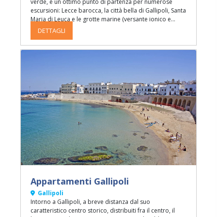
verde, è un ottimo punto di partenza per numerose
escursioni: Lecce barocca, la città bella di Gallipoli, Santa
Maria di Leuca e le grotte marine (versante ionico e
adriatico), Otranto, Castro e Santa Cesarea Terme.
DETTAGLI
Prevede sia la formula hotel (mezza pensione e
pensione completa in camera o appartamento) che
residence (solo negli appartamenti).
Appartamenti Gallipoli
Gallipoli
Intorno a Gallipoli, a breve distanza dal suo
caratteristico centro storico, distribuiti fra il centro, il