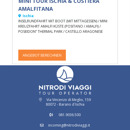
MINI TOUR ISCHIA & COSTIERA
AMALFITANA
Ischia
INSELRUNDFAHRT MIT BOOT (MIT MITTAGESSEN) / MINI
KREUZFAHRT AMALFI KÜSTE (POSITANO / AMALFI) /
POSEIDON” THERMAL PARK / CASTELLO ARAGONESE
ANGEBOT BERECHNEN
Via Vincenzo di Meglio, 159
80072 - Barano d`Ischia
081.9036.500
incoming@nitrodiviaggi.it