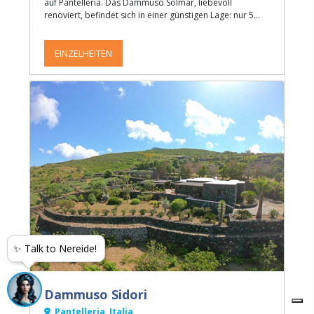
auf Pantelleria. Das Dammuso Solmar, liebevoll
renoviert, befindet sich in einer günstigen Lage: nur 5
Minuten vom Meer entfernt und unweit des Zentrums
des Ortsteils Khamma.
EINZELHEITEN
✨ Talk to Nereide!
Dammuso Sidori
Pantelleria, Italia