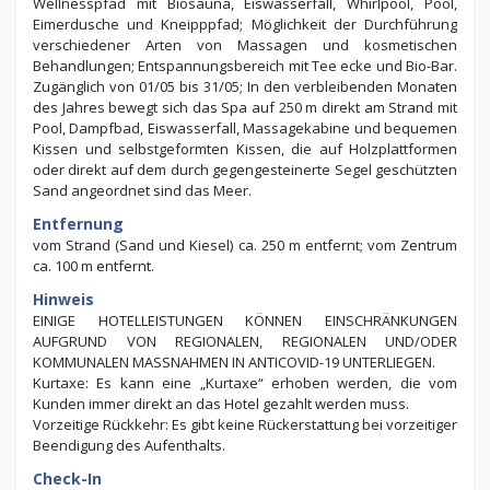
Wellnesspfad mit Biosauna, Eiswasserfall, Whirlpool, Pool,
Eimerdusche und Kneipppfad; Möglichkeit der Durchführung
verschiedener Arten von Massagen und kosmetischen
Behandlungen; Entspannungsbereich mit Tee ecke und Bio-Bar.
Zugänglich von 01/05 bis 31/05; In den verbleibenden Monaten
des Jahres bewegt sich das Spa auf 250 m direkt am Strand mit
Pool, Dampfbad, Eiswasserfall, Massagekabine und bequemen
Kissen und selbstgeformten Kissen, die auf Holzplattformen
oder direkt auf dem durch gegengesteinerte Segel geschützten
Sand angeordnet sind das Meer.
Entfernung
vom Strand (Sand und Kiesel) ca. 250 m entfernt; vom Zentrum
ca. 100 m entfernt.
Hinweis
EINIGE HOTELLEISTUNGEN KÖNNEN EINSCHRÄNKUNGEN
AUFGRUND VON REGIONALEN, REGIONALEN UND/ODER
KOMMUNALEN MASSNAHMEN IN ANTICOVID-19 UNTERLIEGEN.
Kurtaxe: Es kann eine „Kurtaxe“ erhoben werden, die vom
Kunden immer direkt an das Hotel gezahlt werden muss.
Vorzeitige Rückkehr: Es gibt keine Rückerstattung bei vorzeitiger
Beendigung des Aufenthalts.
Check-In