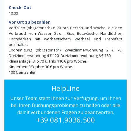
Check-Out
10:00
Vor Ort zu bezahlen
Verfallen (obligatorisch) € 70 pro Person und Woche, die den
Verbrauch von Wasser, Strom, Gas, Bettwäsche, Handtücher,
Tischdecken mit wöchentlichem Wechsel und Transfers
beinhaltet.
Endreinigung (obligatorisch): Zweizimmerwohnung 2 € 70,
Dreizimmerwohnung 4 € 120, Dreizimmerwohnung 6 € 160.
Klimaanlage: Bilo 70 €, Trilo 110 € pro Woche.
Kinderbett 0/3 Jahre 30 € pro Woche.
100 € einzahlen.
HelpLine
Unser Team steht Ihnen zur Verfügung, um Ihnen
bei Ihren Buchungsproblemen zu helfen oder alle
damit verbundenen Fragen zu beantworten.
+39 081.9036.500