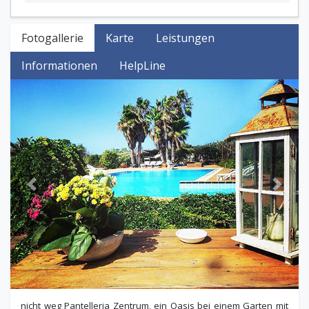
Fotogallerie
Karte
Leistungen
Informationen
HelpLine
Previous
Next
nicht weg Pantelleria Zentrum, ein Oasis bei einem Garten mit