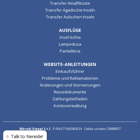
Transfer Amalfiküste
Transfer Ägadische Inseln
Transfer Äolischen Inseln
AUSFLÜGE
Insel Ischia
Lampedusa
Pantelleria
WEBSITE-ANLEITUNGEN
Einkaufsführer
Probleme und Reklamationen
Änderungen und Stornierungen
Reisedokumente
Zahlungsleitfaden
Kontoverwaltung
Nitrodi Viaggi S.r.l.
P.IVA 07166580634 Codice univoco CMBAR97
✨ Talk to Nereide!