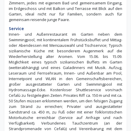
Zimmern, jedes mit eigenem Bad und gemeinsamem Eingang,
im Erdgeschoss und mit Balkon und Terrasse mit Blick auf den
Garten, ideal nicht nur für Familien, sondern auch für
gemeinsam reisende junge Paare.
Service
Innen- und Außenrestaurant im Garten neben dem
Swimmingpool, mit kontinentalem Frühstücksbuffet und Mittag-
oder Abendessen mit Menüauswahl und Tischservice; Typisch
sizilianische Küche mit besonderem Augenmerk auf die
Wiederherstellung alter Aromen. Vom 15.06. bis 15.09.
Möglichkeit eines typisch sizilianischen Buffets im Garten
(wetterabhängig) und eines Galadinners mit Musik. Aufzug,
Leseraum und Fernsehraum, Innen- und Außenbar am Pool,
Internetpoint und WLAN in den Gemeinschaftsbereichen,
großer ausgestatteter Garten und Swimmingpool mit
Hydromassage-Ecke. Kostenloser Shuttleservice von/nach
Cefalù zu festgelegten Zeiten. Privates Riff ca. 150 m und mit ca.
50 Stufen müssen erklommen werden, um den felsigen Zugang
zum Strand zu erreichen; Privater und ausgestatteter
Sandstrand ca. 450 m, zu Fuß oder mit einer folkloristischen
Motorkutsche erreichbar (Service auf Anfrage und nach
Verfügbarkeit). Verbundenes Tauchzentrum (an der
Strandpromenade von Cefalù) und Vereinbarung mit dem