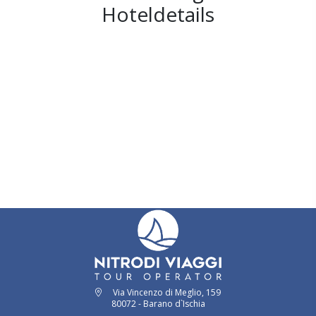
Hoteldetails
Via Vincenzo di Meglio, 159
80072 - Barano d`Ischia