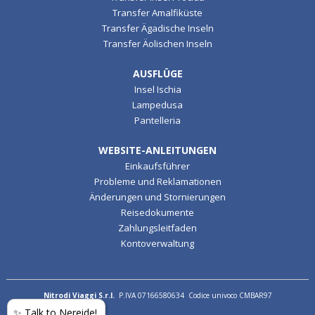
Transfer Amalfiküste
Transfer Ägadische Inseln
Transfer Äolischen Inseln
AUSFLÜGE
Insel Ischia
Lampedusa
Pantelleria
WEBSITE-ANLEITUNGEN
Einkaufsführer
Probleme und Reklamationen
Änderungen und Stornierungen
Reisedokumente
Zahlungsleitfaden
Kontoverwaltung
Nitrodi Viaggi S.r.l.
P.IVA 07166580634 Codice univoco CMBAR97
✨ Talk to Nereide!