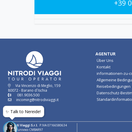
+39 
AGENTUR
Über Uns
Kontakt
informationen-zu-c
Allgemeine Bedingu
Via Vincenzo di Meglio, 159
Reisebedingungen
80072 - Barano d`Ischia
Datenschutz-Best
081.9036.500
Standardinformatio
incoming@nitrodiviaggi.it
✨ Talk to Nereide!
Nitrodi Viaggi S.r.l.
P.IVA 07166580634
Codice univoco CMBAR97