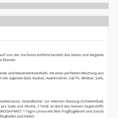
wurf von der Via Roma entfernt besteht das kleine und elegante
ei Ebenen.
wände und Mauerwerksmöbeln, mit einer perfekten Mischung aus
 mit: eigenem Bad, Badset, Haartrockner, Sat-TV, Minibar, Safe,
ariumterrasse, Strandtücher zur internen Nutzung (Schwimmbad,
 pro Suite und Woche, 3 TAGE an Bord des kleinen Segelschiffs
LINOSA-PAKET: 1 Tag in Linosa mit dem Tragflügelboot und zurück
 Flughafen und Hafen.