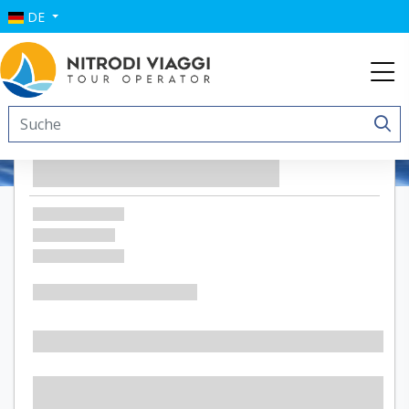
DE
Dammusi Sciuvechi Resort