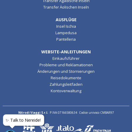
Transfer Ägadische Inseln
Transfer Äolischen Inseln
AUSFLÜGE
Insel Ischia
Lampedusa
Pantelleria
WEBSITE-ANLEITUNGEN
Einkaufsführer
Probleme und Reklamationen
Änderungen und Stornierungen
Reisedokumente
Zahlungsleitfaden
Kontoverwaltung
Nitrodi Viaggi S.r.l.
P.IVA 07166580634 Codice univoco CMBAR97
✨ Talk to Nereide!