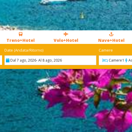
Treno+Hotel
Volo+Hotel
Nave+Hotel
Date (Andata/Ritorno)
Camere
Dal 7 ago, 2026
- Al 8 ago, 2026
Camere
1
Ad