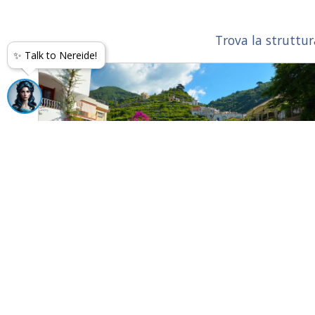
Trova la struttur
✨ Talk to Nereide!
Villa Romana Hotel & Spa
Minori
Nel centro di Minori, adiacente ad una Villa Romana del I° Sec.
d.c., non distante dall’area archeologica e dalla spiaggia.
Classico hotel su più piani completamente ristrutturato.