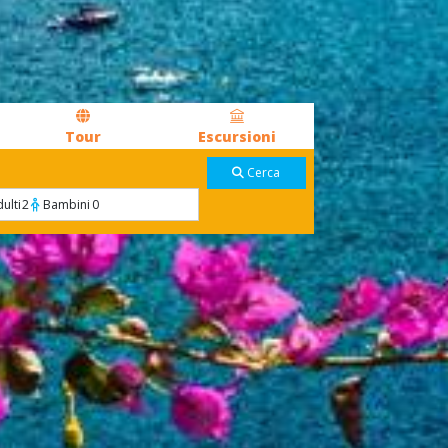
Tour
Escursioni
Cerca
ulti
2
Bambini
0