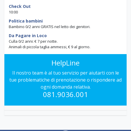
Check Out
10:00
Politica bambini
Bambino 0/2 anni GRATIS nel letto dei genitori.
Da Pagare in Loco
Culla 0/2 anni: € 7 per notte.
Animali di piccola taglia ammessi, € 9 al giorno.
HelpLine
Il nostro team è al tuo servizio per aiutarti con le
tue problematiche di prenotazione o rispondere ad
ogni domanda relativa.
081.9036.001