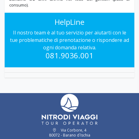
consumo).
HelpLine
Il nostro team è al tuo servizio per aiutarti con le
tue problematiche di prenotazione o rispondere ad
ogni domanda relativa.
081.9036.001
Via Corbore, 4
80072 - Barano d`Ischia