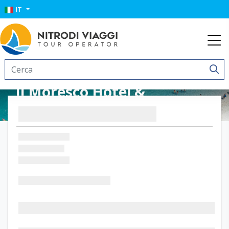
IT
Il Moresco Hotel &
Spa