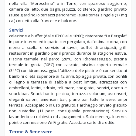
nella villa “Moreschino” o in Torre, con spazioso soggiorno,
camera da letto, due bagni, jacuzzi, cd stereo, giardino privato
(suite giardino) o terrazzi panoramici (suite torre); singole (17 mq
ca.) con letto alla francese e balcone.
Servizi
colazione a buffet (dalle 07:00 alle 10:00); ristorante “La Pergola”
in parte interno ed in parte con pergolato, dall’ottima cucina, con
menu a scelta e servizio ai tavoli, buffet di antipasti, grill-
restaurant in giardino per il pranzo durante la stagione estiva.
Piscina termale nel parco (28°C) con idromassaggio, piscina
termale in grotta (30°C) con cascate, piscina coperta termale
(34°C) con idromassaggio. L’utilizzo delle piscine è consentito ai
bambini di età superiore ai 12 anni. Spiaggia privata, con pontili
di legno e terrazze di sabbia a posti limitati, attrezzata con
ombrelloni, lettini, sdraio, teli mare, spogliatoi, servizi, doccia e
snack bar. Snack bar in piscina, terrazza solarium, ascensori,
eleganti saloni, american bar, piano bar tutte le sere, ampi
terrazzi. Accappatoio in uso gratuito. Parcheggio privato gratuito
non custodito (11 posti, consigliabile prenotazione). Servizio
lavanderia su richiesta ed a pagamento. Sala meeting. Internet
point e connessione Wi-Fi gratis. Accettate carte di credito.
Terme & Benessere