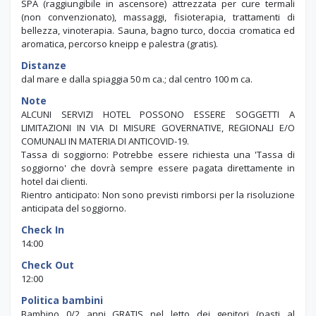
SPA (raggiungibile in ascensore) attrezzata per cure termali
(non convenzionato), massaggi, fisioterapia, trattamenti di
bellezza, vinoterapia. Sauna, bagno turco, doccia cromatica ed
aromatica, percorso kneipp e palestra (gratis).
Distanze
dal mare e dalla spiaggia 50 m ca.; dal centro 100 m ca.
Note
ALCUNI SERVIZI HOTEL POSSONO ESSERE SOGGETTI A
LIMITAZIONI IN VIA DI MISURE GOVERNATIVE, REGIONALI E/O
COMUNALI IN MATERIA DI ANTICOVID-19.
Tassa di soggiorno: Potrebbe essere richiesta una 'Tassa di
soggiorno' che dovrà sempre essere pagata direttamente in
hotel dai clienti.
Rientro anticipato: Non sono previsti rimborsi per la risoluzione
anticipata del soggiorno.
Check In
14:00
Check Out
12:00
Politica bambini
Bambino 0/2 anni GRATIS nel letto dei genitori (pasti al