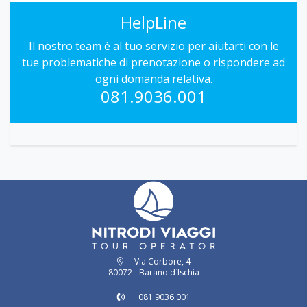
Servizio spiaggia dal 26/05, da prenotare e pagare in loco
secondo listino in vigore (fino ad esaurimento disponibilità).
HelpLine
Il nostro team è al tuo servizio per aiutarti con le
tue problematiche di prenotazione o rispondere ad
ogni domanda relativa.
081.9036.001
Via Corbore, 4
80072 - Barano d`Ischia