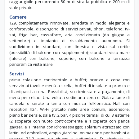
giardino e con vista sul Golfo di Napoli. Si compone di un corpo
centrale su quattro livelli e di una dependance esterna,
raggiungibile percorrendo 50 m di strada pubblica e 200 m di
viale privato.
Camere
129, completamente rinnovate, arredate in modo elegante e
confortevole, dispongono di servizi privati, phon, telefono, tv-
sat, frigo bar, cassaforte, aria condizionata (da giugno a
settembre) e impianto di riscaldamento autonomo. Si
suddividono in: standard, con finestra e vista sul cortile
(possibilità di balcone con supplemento); standard vista mare
(laterale) con balcone; superior, con balcone o terrazza
panoramica vista mare
Servizi
prima colazione continentale a buffet; pranzo e cena con
servizio ai tavoli e menù a scelta, buffet di insalate a pranzo e
di antipasti a cena. Possibilità, su richiesta e a pagamento, di
menù per celiaci. Una volta a settimana cena di Gala a lume di
candela o serate a tema con musica folkloristica. Hall con
reception h24, Wi-Fi gratuito nelle aree comuni, ascensore,
piano bar serale, sala tv, 2 bar. 4 piscine termali di cui 3 esterne
(2 scoperte con nuoto controcorrente e 1 coperta con panca