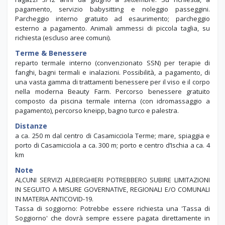
gayser) e 1 interna con idromassaggio; solarium attrezzato con
lettini ed ombrelloni, ampio giardino. Animazione per bambini e
ragazzi 3/12 anni da giugno a settembre. Su richiesta, a
pagamento, servizio babysitting e noleggio passeggini.
Parcheggio interno gratuito ad esaurimento; parcheggio
esterno a pagamento. Animali ammessi di piccola taglia, su
richiesta (escluso aree comuni).
Terme & Benessere
reparto termale interno (convenzionato SSN) per terapie di
fanghi, bagni termali e inalazioni. Possibilità, a pagamento, di
una vasta gamma di trattamenti benessere per il viso e il corpo
nella moderna Beauty Farm. Percorso benessere gratuito
composto da piscina termale interna (con idromassaggio a
pagamento), percorso kneipp, bagno turco e palestra.
Distanze
a ca. 250 m dal centro di Casamicciola Terme; mare, spiaggia e
porto di Casamicciola a ca. 300 m; porto e centro d’Ischia a ca. 4
km
Note
ALCUNI SERVIZI ALBERGHIERI POTREBBERO SUBIRE LIMITAZIONI
IN SEGUITO A MISURE GOVERNATIVE, REGIONALI E/O COMUNALI
IN MATERIA ANTICOVID-19.