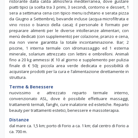
ristorante dalla calda atmosfera mediterranea, dove gustare
piatti tipici (a scelta tra 3 primi, 3 secondi, contorno e dessert, 1
sera a settimana cena con tipico menu ischitano e serata pizza
da Giugno a Settembre), bevande incluse (acqua microfiltrata e
vino rosso o bianco della casa); il personale è formato per
preparare alimenti per le diverse intolleranze alimentari, con
menù dedicati (con supplemento) per colazione, pranzo e cena,
ma non viene garantita la totale incontaminazione. Bar; 2
piscine, 1 interna termale con idromassaggio ed 1 esterna
minerale, solarium attrezzato con lettini e ombrelloni. Animali
fino a 20 kg ammessi (€ 10 al giorno e supplemento per pulizia
finale di € 50); piccola area verde dedicata e possibilità di
acquistare prodotti per la cura e l’alimentazione direttamente in
struttura.
Terme & Benessere
nuovissimo e attrezzato reparto termale interno,
convenzionato ASL, dove è possibile effettuare massaggi,
trattamenti termali, fanghi, cure inalatorie ed estetiche. Reparto
beauty per trattamenti estetici, benessere e massoterapia.
Distanze
dal mare ca. 1,5 km; porto di Forio a ca. 1 km; dal centro di Forio a
ca. 700 m.