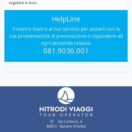
regolare in loco.
HelpLine
Il nostro team è al tuo servizio per aiutarti con le
tue problematiche di prenotazione o rispondere ad
ogni domanda relativa.
081.9036.001
Via Corbore, 4
80072 - Barano d`Ischia