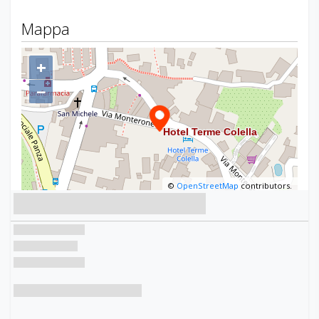
Mappa
+
−
©
OpenStreetMap
contributors.