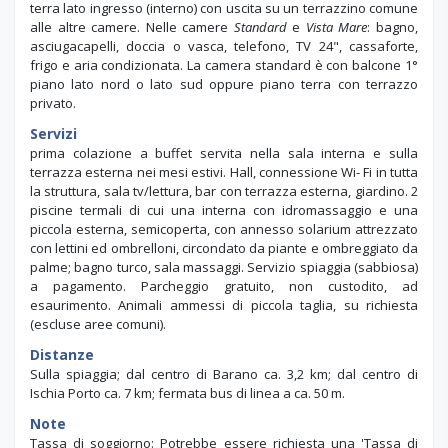
terra lato ingresso (interno) con uscita su un terrazzino comune
alle altre camere. Nelle camere
Standard
e
Vista Mare
: bagno,
asciugacapelli, doccia o vasca, telefono, TV 24", cassaforte,
frigo e aria condizionata. La camera standard è con balcone 1°
piano lato nord o lato sud oppure piano terra con terrazzo
privato.
Servizi
prima colazione a buffet servita nella sala interna e sulla
terrazza esterna nei mesi estivi. Hall, connessione Wi- Fi in tutta
la struttura, sala tv/lettura, bar con terrazza esterna, giardino. 2
piscine termali di cui una interna con idromassaggio e una
piccola esterna, semicoperta, con annesso solarium attrezzato
con lettini ed ombrelloni, circondato da piante e ombreggiato da
palme; bagno turco, sala massaggi. Servizio spiaggia (sabbiosa)
a pagamento. Parcheggio gratuito, non custodito, ad
esaurimento. Animali ammessi di piccola taglia, su richiesta
(escluse aree comuni).
Distanze
Sulla spiaggia; dal centro di Barano ca. 3,2 km; dal centro di
Ischia Porto ca. 7 km; fermata bus di linea a ca. 50 m.
Note
Tassa di soggiorno: Potrebbe essere richiesta una 'Tassa di