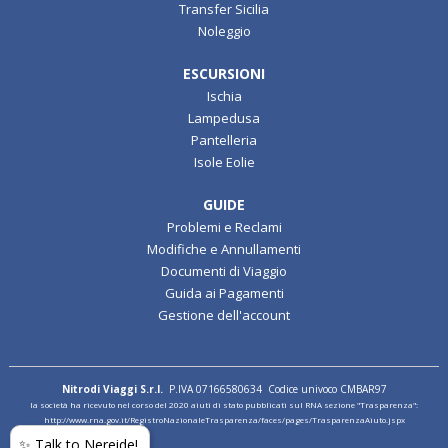
Transfer Sicilia
Noleggio
ESCURSIONI
Ischia
Lampedusa
Pantelleria
Isole Eolie
GUIDE
Problemi e Reclami
Modifiche e Annullamenti
Documenti di Viaggio
Guida ai Pagamenti
Gestione dell'account
Nitrodi Viaggi S.r.l.
P.IVA 07166580634 Codice univoco CMBAR97
la società ha ricevuto nel corso del 2020 aiuti di stato pubblicati sul RNA sezione "Trasparenza":
http://www.rna.gov.it/RegistroNazionaleTrasparenza/faces/pages/TrasparenzaAiuto.jspx
✨ Talk to Nereide!