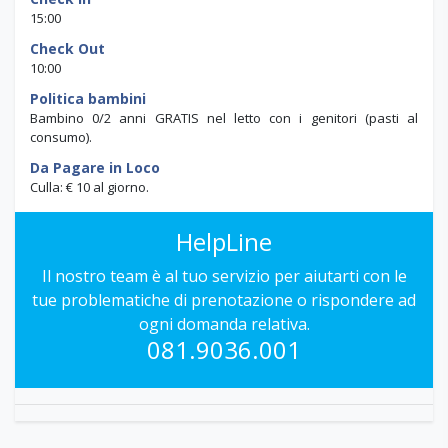
15:00
Check Out
10:00
Politica bambini
Bambino 0/2 anni GRATIS nel letto con i genitori (pasti al
consumo).
Da Pagare in Loco
Culla: € 10 al giorno.
HelpLine
Il nostro team è al tuo servizio per aiutarti con le
tue problematiche di prenotazione o rispondere ad
ogni domanda relativa.
081.9036.001