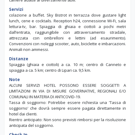
Servizi
colazione a buffet. Sky Bistrot in terrazza dove gustare light
lunch, cene e cocktails. Reception h24, connessione Wi-Fi, sala
lettura-tv, bar. Spiaggia di ghiaia e ciottoli a pochi metri
dall’entrata, raggiungibile con attraversamento stradale,
attrezzata con ombrelloni e lettini (ad esaurimento).
Convenzioni con noleggi scooter, auto, biciclette e imbarcazioni.
Animali non ammessi.
Distanze
Spiaggia (ghiaia e ciottoli) a ca. 10 m; centro di Canneto e
spiaggia a ca. 5 km; centro di Lipari ca. 9,5 km.
Note
ALCUNI SERVIZI HOTEL POSSONO ESSERE SOGGETTI A
LIMITAZIONI IN VIA DI MISURE GOVERNATIVE, REGIONALI E/O
COMUNALI IN MATERIA DI ANTICOVID-19.
Tassa di soggiorno: Potrebbe essere richiesta una 'Tassa di
soggiorno' che dovrà sempre essere pagata direttamente in
hotel dai clienti.
Rientro anticipato: Non sono previsti rimborsi per la risoluzione
anticipata del soggiorno.
Check In