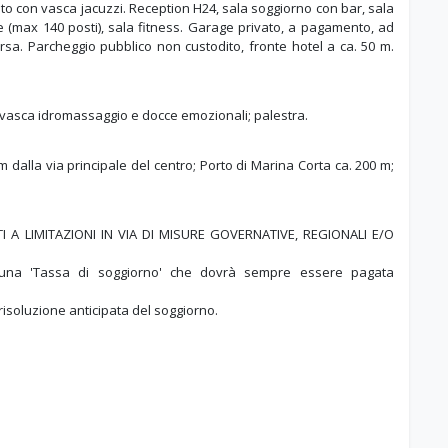
to con vasca jacuzzi. Reception H24, sala soggiorno con bar, sala
e (max 140 posti), sala fitness. Garage privato, a pagamento, ad
rsa. Parcheggio pubblico non custodito, fronte hotel a ca. 50 m.
asca idromassaggio e docce emozionali; palestra.
 m dalla via principale del centro; Porto di Marina Corta ca. 200 m;
A LIMITAZIONI IN VIA DI MISURE GOVERNATIVE, REGIONALI E/O
a una 'Tassa di soggiorno' che dovrà sempre essere pagata
 risoluzione anticipata del soggiorno.