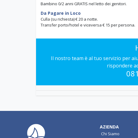
Bambino 0/2 anni GRATIS nel letto dei genitori.
Da Pagare in Loco
Culla (su richiesta) € 20 a notte.
Transfer porto/hotel e viceversa € 15 per persona.
Il nostro team è al tuo servizio per a
rispondere a
08
AZIENDA
Chi Siamo