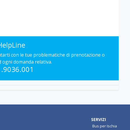
HelpLine
iutarti con le tue problematiche di prenotazione o
d ogni domanda relativa.
1.9036.001
SERVIZI
Bus per Ischia