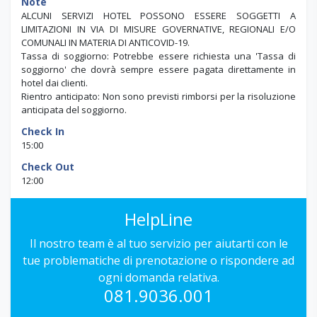
Note
ALCUNI SERVIZI HOTEL POSSONO ESSERE SOGGETTI A
LIMITAZIONI IN VIA DI MISURE GOVERNATIVE, REGIONALI E/O
COMUNALI IN MATERIA DI ANTICOVID-19.
Tassa di soggiorno: Potrebbe essere richiesta una 'Tassa di
soggiorno' che dovrà sempre essere pagata direttamente in
hotel dai clienti.
Rientro anticipato: Non sono previsti rimborsi per la risoluzione
anticipata del soggiorno.
Check In
15:00
Check Out
12:00
HelpLine
Il nostro team è al tuo servizio per aiutarti con le
tue problematiche di prenotazione o rispondere ad
ogni domanda relativa.
081.9036.001