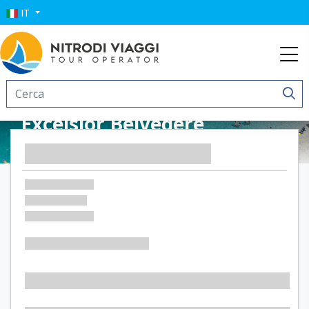
IT
Excelsior Belvedere
Hotel & Spa