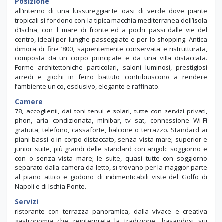
Posizione
all’interno di una lussureggiante oasi di verde dove piante
tropicali si fondono con la tipica macchia mediterranea dell’isola
d’Ischia, con il mare di fronte ed a pochi passi dalle vie del
centro, ideali per lunghe passeggiate e per lo shopping. Antica
dimora di fine ‘800, sapientemente conservata e ristrutturata,
composta da un corpo principale e da una villa distaccata.
Forme architettoniche particolari, saloni luminosi, prestigiosi
arredi e giochi in ferro battuto contribuiscono a rendere
l’ambiente unico, esclusivo, elegante e raffinato.
Camere
78, accoglienti, dai toni tenui e solari, tutte con servizi privati,
phon, aria condizionata, minibar, tv sat, connessione Wi-Fi
gratuita, telefono, cassaforte, balcone o terrazzo. Standard ai
piani bassi o in corpo distaccato, senza vista mare; superior e
junior suite, più grandi delle standard con angolo soggiorno e
con o senza vista mare; le suite, quasi tutte con soggiorno
separato dalla camera da letto, si trovano per la maggior parte
al piano attico e godono di indimenticabili viste del Golfo di
Napoli e di Ischia Ponte.
Servizi