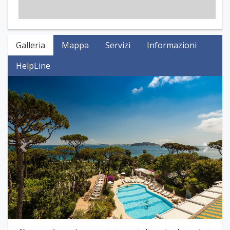
Galleria
Mappa
Servizi
Informazioni
HelpLine
Previous
Next