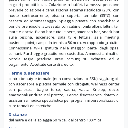
ristorante con terrazza panoramica, dalla vivace e creativa
gastronomia che reinterpreta la tradizione, basandosi sui
migliori prodotti locali. Colazione a buffet. La mezza pensione
prevede colazione e cena. Piscina esterna riscaldata (28°C) con
nuoto controcorrente, piscina coperta termale (35°C) con
cascata ed idromassaggio. Spiaggia privata con snack-bar e
pontile prendisole, attrezzata con cabine, ombrelloni, lettini, teli
mare e doccia. Piano bar tutte le sere, american bar, snack-bar
sulla piscina, ascensore, sala tv e lettura, sala meeting,
business point, campi da tennis a 50 m ca. Accappatoio gratuito.
Connessione Wi-Fi gratuita nella maggior parte degli spazi
comuni. Parcheggio gratuito non custodito. Ammessi animali di
piccola taglia (escluse aree comuni) su richiesta ed a
pagamento. Accettate carte di credito.
Terme & Benessere
centro beauty e termale (non convenzionato SSN) raggiungibili
con ascensore e piscina termale con idrogetti. Wellness center
con palestra, bagno turco, sauna, vasca Kneipp, docce
emozionali (incluso nel prezzo). Centro fisioterapico dotato di
assistenza medica specialistica per programmi personalizzati di
cure termali ed estetiche.
Distanze
dal mare e dalla spiaggia 50 m ca.; dal centro 100 m ca.