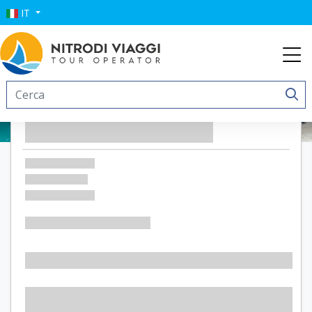
IT
Dammusi Sciuvechi Resort