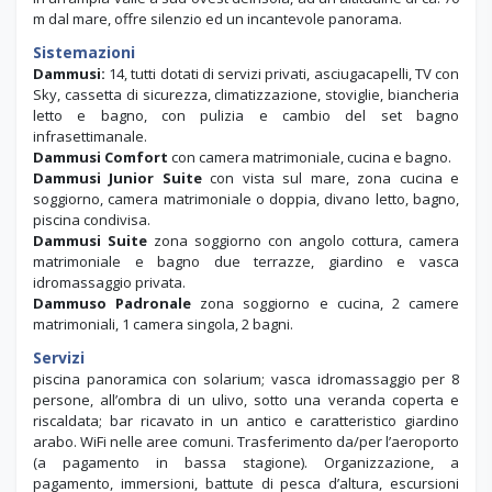
m dal mare, offre silenzio ed un incantevole panorama.
Sistemazioni
Dammusi:
14, tutti dotati di servizi privati, asciugacapelli, TV con
Sky, cassetta di sicurezza, climatizzazione, stoviglie, biancheria
letto e bagno, con pulizia e cambio del set bagno
infrasettimanale.
Dammusi Comfort
con camera matrimoniale, cucina e bagno.
Dammusi Junior Suite
con vista sul mare, zona cucina e
soggiorno, camera matrimoniale o doppia, divano letto, bagno,
piscina condivisa.
Dammusi Suite
zona soggiorno con angolo cottura, camera
matrimoniale e bagno due terrazze, giardino e vasca
idromassaggio privata.
Dammuso Padronale
zona soggiorno e cucina, 2 camere
matrimoniali, 1 camera singola, 2 bagni.
Servizi
piscina panoramica con solarium; vasca idromassaggio per 8
persone, all’ombra di un ulivo, sotto una veranda coperta e
riscaldata; bar ricavato in un antico e caratteristico giardino
arabo. WiFi nelle aree comuni. Trasferimento da/per l’aeroporto
(a pagamento in bassa stagione). Organizzazione, a
pagamento, immersioni, battute di pesca d’altura, escursioni