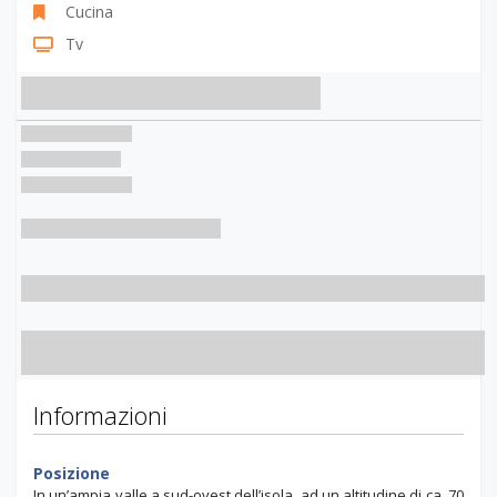
Cucina
Tv
Informazioni
Posizione
In un’ampia valle a sud-ovest dell’isola, ad un altitudine di ca. 70