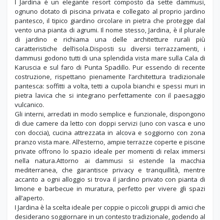
I Jardina è un elegante resort composto da sette dammusi,
ognuno dotato di piscina privata e collegato al proprio jardino
pantesco, il tipico giardino circolare in pietra che protegge dal
vento una pianta di agrumi. Il nome stesso, Jardina, è il plurale
di jardino e richiama una delle architetture rurali più
caratteristiche dell’isola.Disposti su diversi terrazzamenti, i
dammusi godono tutti di una splendida vista mare sulla Cala di
Karuscia e sul faro di Punta Spadillo. Pur essendo di recente
costruzione, rispettano pienamente l’architettura tradizionale
pantesca: soffitti a volta, tetti a cupola bianchi e spessi muri in
pietra lavica che si integrano perfettamente con il paesaggio
vulcanico.
Gli interni, arredati in modo semplice e funzionale, dispongono
di due camere da letto con doppi servizi (uno con vasca e uno
con doccia), cucina attrezzata in alcova e soggiorno con zona
pranzo vista mare. All’esterno, ampie terrazze coperte e piscine
private offrono lo spazio ideale per momenti di relax immersi
nella natura.Attorno ai dammusi si estende la macchia
mediterranea, che garantisce privacy e tranquillità, mentre
accanto a ogni alloggio si trova il jardino privato con pianta di
limone e barbecue in muratura, perfetto per vivere gli spazi
all’aperto.
I Jardina è la scelta ideale per coppie o piccoli gruppi di amici che
desiderano soggiornare in un contesto tradizionale, godendo al