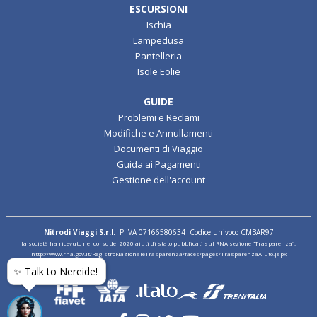
ESCURSIONI
Ischia
Lampedusa
Pantelleria
Isole Eolie
GUIDE
Problemi e Reclami
Modifiche e Annullamenti
Documenti di Viaggio
Guida ai Pagamenti
Gestione dell'account
Nitrodi Viaggi S.r.l.
P.IVA 07166580634 Codice univoco CMBAR97
la società ha ricevuto nel corso del 2020 aiuti di stato pubblicati sul RNA sezione "Trasparenza":
http://www.rna.gov.it/RegistroNazionaleTrasparenza/faces/pages/TrasparenzaAiuto.jspx
✨ Talk to Nereide!