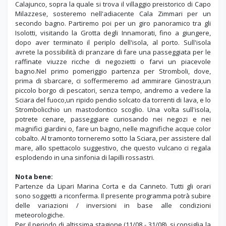
Calajunco, sopra la quale si trova il villaggio preistorico di Capo
Milazzese, sosteremo nell'adiacente Cala Zimmari per un
secondo bagno. Partiremo poi per un giro panoramico tra gli
Isolotti, visitando la Grotta degli Innamorati, fino a giungere,
dopo aver terminato il periplo dell'isola, al porto. Sull'isola
avrete la possibilità di pranzare di fare una passeggiata per le
raffinate viuzze ricche di negozietti o farvi un piacevole
bagno.Nel primo pomeriggio partenza per Stromboli, dove,
prima di sbarcare, ci soffermeremo ad ammirare Ginostra,un
piccolo borgo di pescatori, senza tempo, andremo a vedere la
Sciara del fuoco,un ripido pendio solcato da torrenti di lava, e lo
Strombolicchio un mastodontico scoglio. Una volta sull'isola,
potrete cenare, passeggiare curiosando nei negozi e nei
magnifici giardini o, fare un bagno, nelle magnifiche acque color
cobalto. Al tramonto torneremo sotto la Sciara, per assistere dal
mare, allo spettacolo suggestivo, che questo vulcano ci regala
esplodendo in una sinfonia di lapilli rossastri.
Nota bene:
Partenze da Lipari Marina Corta e da Canneto. Tutti gli orari
sono soggetti a riconferma. Il presente programma potrà subire
delle variazioni / inversioni in base alle condizioni
meteorologiche.
Per il periodo di altissima stagione (11/08 - 31/08), si consiglia la