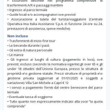
• Escursioni descritte nel programma comprensive di
trasferimenti A/R e passaggi marittimi
• Ingresso al parco termale
• Guide locali e/o accompagnatori ove previsti
• Assicurazione a tutela del turista/viaggiatore (Centrale
Operativa Ima Italia Assistance S.p.A. in funzione 24 ore su 24,
prestazioni di assistenza, spese mediche)
Non incluso
• Trasferimenti di inizio-fine tour
• Le bevande durante i pasti
• Gli extra di natura personale
• Le mance
• Gli ingressi ai luoghi di cultura (pagamento in loco), ove
previsti; escluso (secondo la normativa vigente) gli over 65 e gli
under 18 cittadini dell`Unione Europea, presso le strutture di
proprietà e\o gestione statale. Prezzi strutture di proprietà e\o
gestione privata (aggiornati al 01/01/2025 e soggetti a
variazione): Villa San Michele a Capri € 12
• I servizi a pagamento forniti dal centro benessere del parco
termale
• Eventuale tassa di soggiorno
• Tutto quanto non espressamente indicato alla voce “la quota
comprende”