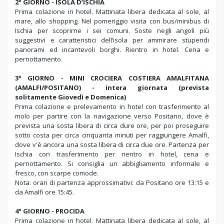
2° GIORNO -
ISOLA D’ISCHIA
Prima colazione in hotel. Mattinata libera dedicata al sole, al
mare, allo shopping. Nel pomeriggio visita con bus/minibus di
Ischia per scoprirne i sei comuni. Soste negli angoli più
suggestivi e caratteristici dell’isola per ammirare stupendi
panorami ed incantevoli borghi. Rientro in hotel. Cena e
pernottamento.
3° GIORNO -
MINI CROCIERA COSTIERA AMALFITANA
(AMALFI/POSITANO) - intera giornata (prevista
solitamente Giovedì e Domenica)
Prima colazione e prelevamento in hotel con trasferimento al
molo per partire con la navigazione verso Positano, dove è
prevista una sosta libera di circa dure ore, per poi proseguire
sotto costa per circa cinquanta minuti per raggiungere Amalfi,
dove v'è ancora una sosta libera di circa due ore. Partenza per
Ischia con trasferimento per rientro in hotel, cena e
pernottamento. Si consiglia un abbigliamento informale e
fresco, con scarpe comode.
Nota: orari di partenza approssimativi: da Positano ore 13:15 e
da Amalfi ore 15:45.
4° GIORNO - PROCIDA
Prima colazione in hotel. Mattinata libera dedicata al sole, al