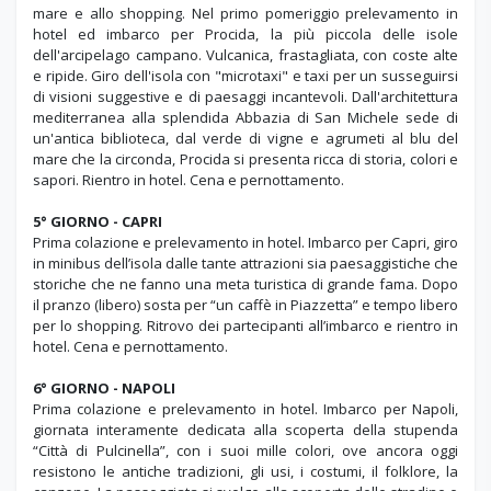
mare e allo shopping. Nel primo pomeriggio prelevamento in
hotel ed imbarco per Procida, la più piccola delle isole
dell'arcipelago campano. Vulcanica, frastagliata, con coste alte
e ripide. Giro dell'isola con "microtaxi" e taxi per un susseguirsi
di visioni suggestive e di paesaggi incantevoli. Dall'architettura
mediterranea alla splendida Abbazia di San Michele sede di
un'antica biblioteca, dal verde di vigne e agrumeti al blu del
mare che la circonda, Procida si presenta ricca di storia, colori e
sapori. Rientro in hotel. Cena e pernottamento.
5° GIORNO -
CAPRI
Prima colazione e prelevamento in hotel. Imbarco per Capri, giro
in minibus dell’isola dalle tante attrazioni sia paesaggistiche che
storiche che ne fanno una meta turistica di grande fama. Dopo
il pranzo (libero) sosta per “un caffè in Piazzetta” e tempo libero
per lo shopping. Ritrovo dei partecipanti all’imbarco e rientro in
hotel. Cena e pernottamento.
6° GIORNO -
NAPOLI
Prima colazione e prelevamento in hotel. Imbarco per Napoli,
giornata interamente dedicata alla scoperta della stupenda
“Città di Pulcinella”, con i suoi mille colori, ove ancora oggi
resistono le antiche tradizioni, gli usi, i costumi, il folklore, la