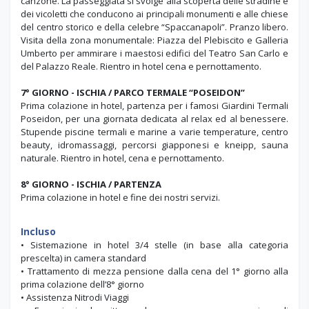
canzone. La passeggiata si svolge alla scoperta delle stradine e
dei vicoletti che conducono ai principali monumenti e alle chiese
del centro storico e della celebre “Spaccanapoli”. Pranzo libero.
Visita della zona monumentale: Piazza del Plebiscito e Galleria
Umberto per ammirare i maestosi edifici del Teatro San Carlo e
del Palazzo Reale. Rientro in hotel cena e pernottamento.
7° GIORNO -
ISCHIA / PARCO TERMALE “POSEIDON”
Prima colazione in hotel, partenza per i famosi Giardini Termali
Poseidon, per una giornata dedicata al relax ed al benessere.
Stupende piscine termali e marine a varie temperature, centro
beauty, idromassaggi, percorsi giapponesi e kneipp, sauna
naturale. Rientro in hotel, cena e pernottamento.
8° GIORNO -
ISCHIA / PARTENZA
Prima colazione in hotel e fine dei nostri servizi.
Incluso
• Sistemazione in hotel 3/4 stelle (in base alla categoria
prescelta) in camera standard
• Trattamento di mezza pensione dalla cena del 1° giorno alla
prima colazione dell’8° giorno
• Assistenza Nitrodi Viaggi