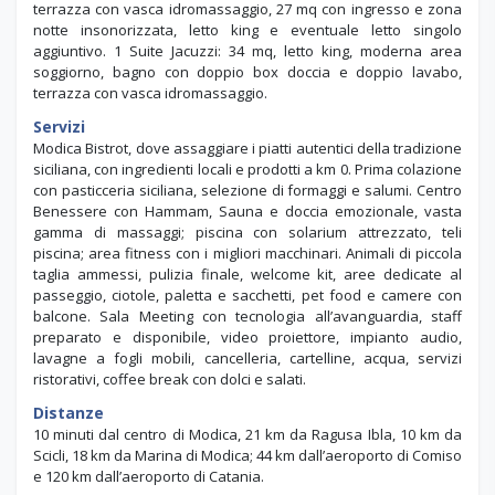
terrazza con vasca idromassaggio, 27 mq con ingresso e zona
notte insonorizzata, letto king e eventuale letto singolo
aggiuntivo. 1 Suite Jacuzzi: 34 mq, letto king, moderna area
soggiorno, bagno con doppio box doccia e doppio lavabo,
terrazza con vasca idromassaggio.
Servizi
Modica Bistrot, dove assaggiare i piatti autentici della tradizione
siciliana, con ingredienti locali e prodotti a km 0. Prima colazione
con pasticceria siciliana, selezione di formaggi e salumi. Centro
Benessere con Hammam, Sauna e doccia emozionale, vasta
gamma di massaggi; piscina con solarium attrezzato, teli
piscina; area fitness con i migliori macchinari. Animali di piccola
taglia ammessi, pulizia finale, welcome kit, aree dedicate al
passeggio, ciotole, paletta e sacchetti, pet food e camere con
balcone. Sala Meeting con tecnologia all’avanguardia, staff
preparato e disponibile, video proiettore, impianto audio,
lavagne a fogli mobili, cancelleria, cartelline, acqua, servizi
ristorativi, coffee break con dolci e salati.
Distanze
10 minuti dal centro di Modica, 21 km da Ragusa Ibla, 10 km da
Scicli, 18 km da Marina di Modica; 44 km dall’aeroporto di Comiso
e 120 km dall’aeroporto di Catania.