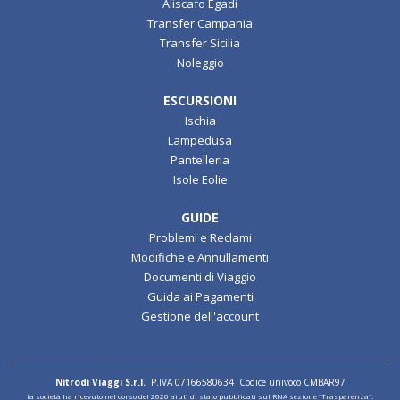
Aliscafo Egadi
Transfer Campania
Transfer Sicilia
Noleggio
ESCURSIONI
Ischia
Lampedusa
Pantelleria
Isole Eolie
GUIDE
Problemi e Reclami
Modifiche e Annullamenti
Documenti di Viaggio
Guida ai Pagamenti
Gestione dell'account
Nitrodi Viaggi S.r.l.
P.IVA 07166580634 Codice univoco CMBAR97
la società ha ricevuto nel corso del 2020 aiuti di stato pubblicati sul RNA sezione "Trasparenza":