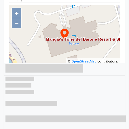
Mappa
+
−
©
OpenStreetMap
contributors.