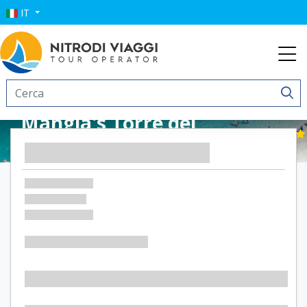
IT
Mangia's Torre del
Barone Resort & SPA