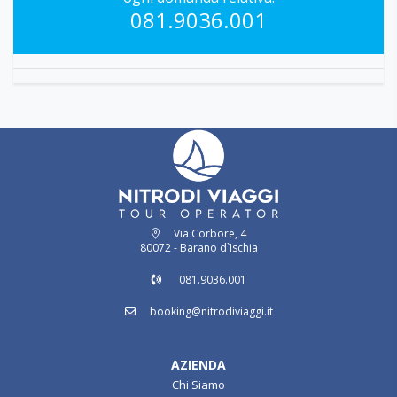
tue problematiche di prenotazione o rispondere ad
ogni domanda relativa.
081.9036.001
Via Corbore, 4
80072 - Barano d`Ischia
081.9036.001
booking@nitrodiviaggi.it