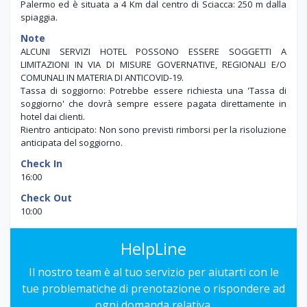
a 95 Km dall'aeroporto di Trapani, a 120 Km dall'aeroporto di
Palermo, a 121 Km dal porto di Trapani, a 130 Km dal porto di
Palermo ed è situata a 4 Km dal centro di Sciacca: 250 m dalla
spiaggia.
Note
ALCUNI SERVIZI HOTEL POSSONO ESSERE SOGGETTI A
LIMITAZIONI IN VIA DI MISURE GOVERNATIVE, REGIONALI E/O
COMUNALI IN MATERIA DI ANTICOVID-19.
Tassa di soggiorno: Potrebbe essere richiesta una 'Tassa di
soggiorno' che dovrà sempre essere pagata direttamente in
hotel dai clienti.
Rientro anticipato: Non sono previsti rimborsi per la risoluzione
anticipata del soggiorno.
Check In
16:00
Check Out
10:00
HelpLine
Il nostro team è al tuo servizio per aiutarti con le