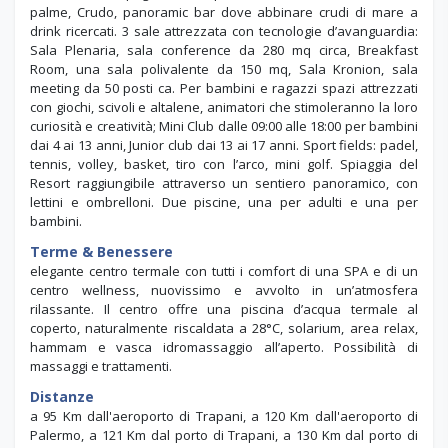
pool bar del Resort, Primo, terrace bar perfetto per gustare
cocktail in compagnia, Chosquito, beach bar all’ombra delle
palme, Crudo, panoramic bar dove abbinare crudi di mare a
drink ricercati. 3 sale attrezzata con tecnologie d’avanguardia:
Sala Plenaria, sala conference da 280 mq circa, Breakfast
Room, una sala polivalente da 150 mq, Sala Kronion, sala
meeting da 50 posti ca. Per bambini e ragazzi spazi attrezzati
con giochi, scivoli e altalene, animatori che stimoleranno la loro
curiosità e creatività; Mini Club dalle 09:00 alle 18:00 per bambini
dai 4 ai 13 anni, Junior club dai 13 ai 17 anni. Sport fields: padel,
tennis, volley, basket, tiro con l’arco, mini golf. Spiaggia del
Resort raggiungibile attraverso un sentiero panoramico, con
lettini e ombrelloni. Due piscine, una per adulti e una per
bambini.
Terme & Benessere
elegante centro termale con tutti i comfort di una SPA e di un
centro wellness, nuovissimo e avvolto in un’atmosfera
rilassante. Il centro offre una piscina d’acqua termale al
coperto, naturalmente riscaldata a 28°C, solarium, area relax,
hammam e vasca idromassaggio all’aperto. Possibilità di
massaggi e trattamenti.
Distanze