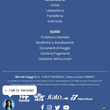
ESCURSIONI
Ischia
Lampedusa
Pantelleria
Isole Eolie
GUIDE
Problemi e Reclami
Modifiche e Annullamenti
Documenti di Viaggio
Guida ai Pagamenti
Gestione dell'account
Nitrodi Viaggi S.r.l.
P.IVA 07166580634 Codice univoco CMBAR97
✨ Talk to Nereide!
la società ha ricevuto nel corso del 2020 aiuti di stato pubblicati sul RNA sezione "Trasparenza":
http://www.rna.gov.it/RegistroNazionaleTrasparenza/faces/pages/TrasparenzaAiuto.jspx