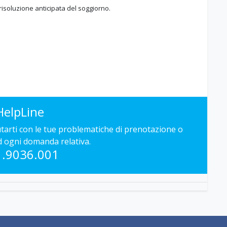
 risoluzione anticipata del soggiorno.
HelpLine
iutarti con le tue problematiche di prenotazione o
d ogni domanda relativa.
1.9036.001