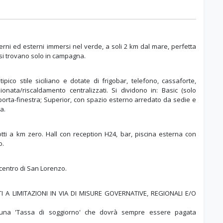
erni ed esterni immersi nel verde, a soli 2 km dal mare, perfetta
e si trovano solo in campagna.
ipico stile siciliano e dotate di frigobar, telefono, cassaforte,
ionata/riscaldamento centralizzati. Si dividono in: Basic (solo
 porta-finestra; Superior, con spazio esterno arredato da sedie e
a.
otti a km zero. Hall con reception H24, bar, piscina esterna con
o.
 centro di San Lorenzo.
A LIMITAZIONI IN VIA DI MISURE GOVERNATIVE, REGIONALI E/O
a una 'Tassa di soggiorno' che dovrà sempre essere pagata