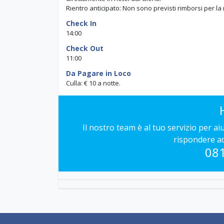
Rientro anticipato: Non sono previsti rimborsi per la
Check In
14:00
Check Out
11:00
Da Pagare in Loco
Culla: € 10 a notte.
Il nostro team è al tuo servizio per a
rispondere a
08