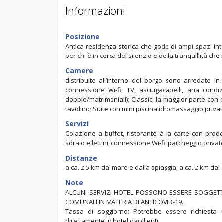
Informazioni
Posizione
Antica residenza storica che gode di ampi spazi int
per chi è in cerca del silenzio e della tranquillità ch
Camere
distribuite all’interno del borgo sono arredate in t
connessione Wi-fi, TV, asciugacapelli, aria condiz
doppie/matrimoniali); Classic, la maggior parte con
tavolino; Suite con mini piscina idromassaggio privat
Servizi
Colazione a buffet, ristorante à la carte con prod
sdraio e lettini, connessione Wi-fi, parcheggio privat
Distanze
a ca. 2.5 km dal mare e dalla spiaggia; a ca. 2 km dal
Note
ALCUNI SERVIZI HOTEL POSSONO ESSERE SOGGETTI 
COMUNALI IN MATERIA DI ANTICOVID-19.
Tassa di soggiorno: Potrebbe essere richiest
direttamente in hotel dai clienti.