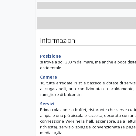
Informazioni
Posizione
si trova a soli 300 m dal mare, ma anche a poca distanz
occidentale.
Camere
16, tutte arredate in stile classico e dotate di serviz
asciugacapelli, aria condizionata o riscaldamento,
famiglie) e di balconcini.
Servizi
Prima colazione a buffet, ristorante che serve cucin
ampia e una più piccola e raccolta, decorata con ant
connessione Wi-Fi nella hall, ascensore, sala lettu
richiesta), servizio spiaggia convenzionata (a pag
media taglia.