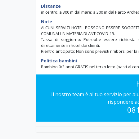
Distanze
in centro; a 300 m dal mare; a 300 m dal Parco Archeo
Note
ALCUNI SERVIZI HOTEL POSSONO ESSERE SOGGETTI 
COMUNALI IN MATERIA DI ANTICOVID-19.
Tassa di soggiorno: Potrebbe essere richiest
direttamente in hotel dai clienti.
Rientro anticipato: Non sono previsti rimborsi per la
Politica bambini
Bambino 0/3 anni GRATIS nel terzo letto (pasti al co
Il nostro team è al tuo servizio per a
rispondere a
08