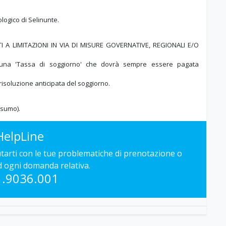
logico di Selinunte.
A LIMITAZIONI IN VIA DI MISURE GOVERNATIVE, REGIONALI E/O
a una 'Tassa di soggiorno' che dovrà sempre essere pagata
 risoluzione anticipata del soggiorno.
nsumo).
HelpLine
iutarti con le tue problematiche di prenotazione o
d ogni domanda relativa.
1.9036.001