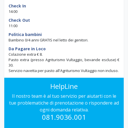
Check In
14:00
Check Out
11:00
Politica bambini
Bambino 0/4 anni GRATIS nel letto dei genitori.
Da Pagare in Loco
Colazione extra € 8.
Pasto extra (presso Agriturismo Vultaggio, bevande escluse) €
30.
Servizio navetta per pasto all'Agriturismo Vultaggio non incluso.
HelpLine
Il nostro team è al tuo servizio per aiutarti con le
tue problematiche di prenotazione o rispondere ad
ogni domanda relativa.
081.9036.001