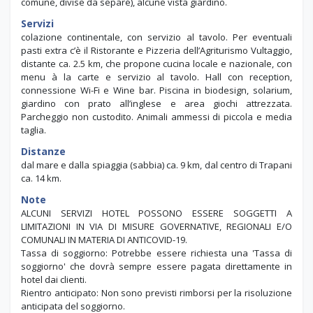
comune, divise da separé), alcune vista giardino.
Servizi
colazione continentale, con servizio al tavolo. Per eventuali
pasti extra c’è il Ristorante e Pizzeria dell’Agriturismo Vultaggio,
distante ca. 2.5 km, che propone cucina locale e nazionale, con
menu à la carte e servizio al tavolo. Hall con reception,
connessione Wi-Fi e Wine bar. Piscina in biodesign, solarium,
giardino con prato all’inglese e area giochi attrezzata.
Parcheggio non custodito. Animali ammessi di piccola e media
taglia.
Distanze
dal mare e dalla spiaggia (sabbia) ca. 9 km, dal centro di Trapani
ca. 14 km.
Note
ALCUNI SERVIZI HOTEL POSSONO ESSERE SOGGETTI A
LIMITAZIONI IN VIA DI MISURE GOVERNATIVE, REGIONALI E/O
COMUNALI IN MATERIA DI ANTICOVID-19.
Tassa di soggiorno: Potrebbe essere richiesta una 'Tassa di
soggiorno' che dovrà sempre essere pagata direttamente in
hotel dai clienti.
Rientro anticipato: Non sono previsti rimborsi per la risoluzione
anticipata del soggiorno.