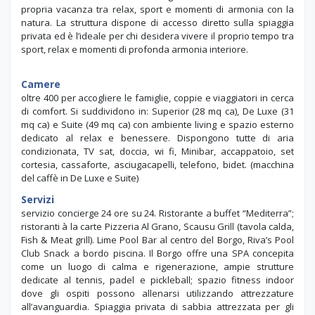
propria vacanza tra relax, sport e momenti di armonia con la
natura. La struttura dispone di accesso diretto sulla spiaggia
privata ed è l’ideale per chi desidera vivere il proprio tempo tra
sport, relax e momenti di profonda armonia interiore.
Camere
oltre 400 per accogliere le famiglie, coppie e viaggiatori in cerca
di comfort. Si suddividono in: Superior (28 mq ca), De Luxe (31
mq ca) e Suite (49 mq ca) con ambiente living e spazio esterno
dedicato al relax e benessere. Dispongono tutte di aria
condizionata, TV sat, doccia, wi fi, Minibar, accappatoio, set
cortesia, cassaforte, asciugacapelli, telefono, bidet. (macchina
del caffè in De Luxe e Suite)
Servizi
servizio concierge 24 ore su 24. Ristorante a buffet “Mediterra”;
ristoranti à la carte Pizzeria Al Grano, Scausu Grill (tavola calda,
Fish & Meat grill). Lime Pool Bar al centro del Borgo, Riva’s Pool
Club Snack a bordo piscina. Il Borgo offre una SPA concepita
come un luogo di calma e rigenerazione, ampie strutture
dedicate al tennis, padel e pickleball; spazio fitness indoor
dove gli ospiti possono allenarsi utilizzando attrezzature
all’avanguardia. Spiaggia privata di sabbia attrezzata per gli