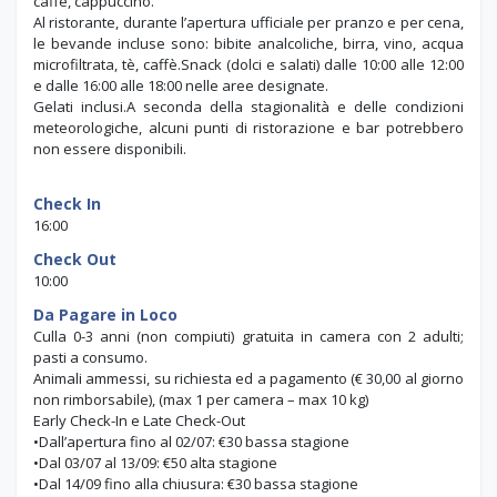
caffè, cappuccino.
Al ristorante, durante l’apertura ufficiale per pranzo e per cena,
le bevande incluse sono: bibite analcoliche, birra, vino, acqua
microfiltrata, tè, caffè.Snack (dolci e salati) dalle 10:00 alle 12:00
e dalle 16:00 alle 18:00 nelle aree designate.
Gelati inclusi.A seconda della stagionalità e delle condizioni
meteorologiche, alcuni punti di ristorazione e bar potrebbero
non essere disponibili.
Check In
16:00
Check Out
10:00
Da Pagare in Loco
Culla 0-3 anni (non compiuti) gratuita in camera con 2 adulti;
pasti a consumo.
Animali ammessi, su richiesta ed a pagamento (€ 30,00 al giorno
non rimborsabile), (max 1 per camera – max 10 kg)
Early Check-In e Late Check-Out
•Dall’apertura fino al 02/07: €30 bassa stagione
•Dal 03/07 al 13/09: €50 alta stagione
•Dal 14/09 fino alla chiusura: €30 bassa stagione