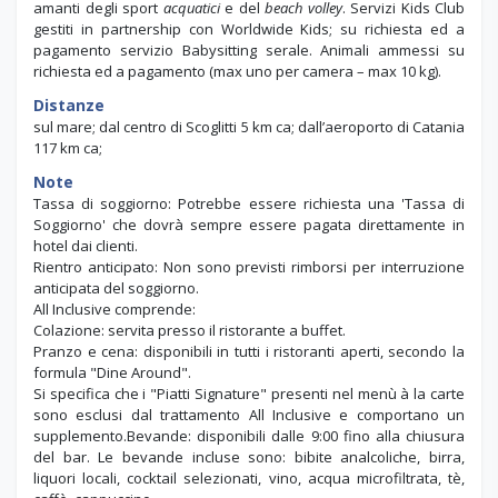
amanti degli sport
acquatici
e del
beach volley
. Servizi Kids Club
gestiti in partnership con Worldwide Kids; su richiesta ed a
pagamento servizio Babysitting serale. Animali ammessi su
richiesta ed a pagamento (max uno per camera – max 10 kg).
Distanze
sul mare; dal centro di Scoglitti 5 km ca; dall’aeroporto di Catania
117 km ca;
Note
Tassa di soggiorno: Potrebbe essere richiesta una 'Tassa di
Soggiorno' che dovrà sempre essere pagata direttamente in
hotel dai clienti.
Rientro anticipato: Non sono previsti rimborsi per interruzione
anticipata del soggiorno.
All Inclusive comprende:
Colazione: servita presso il ristorante a buffet.
Pranzo e cena: disponibili in tutti i ristoranti aperti, secondo la
formula "Dine Around".
Si specifica che i "Piatti Signature" presenti nel menù à la carte
sono esclusi dal trattamento All Inclusive e comportano un
supplemento.Bevande: disponibili dalle 9:00 fino alla chiusura
del bar. Le bevande incluse sono: bibite analcoliche, birra,
liquori locali, cocktail selezionati, vino, acqua microfiltrata, tè,