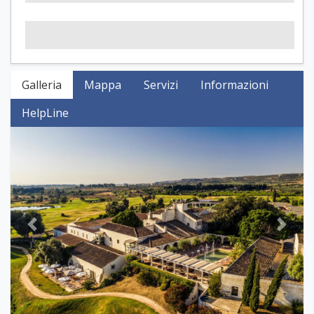
Galleria
Mappa
Servizi
Informazioni
HelpLine
Previous
Next