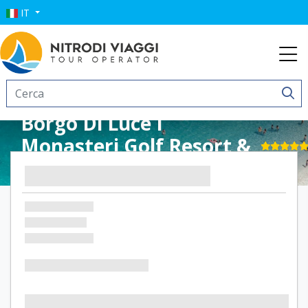
IT
Borgo Di Luce I
Monasteri Golf Resort &
Spa