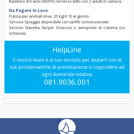
Bambino 0/3 anni GRATIS nel terzo letto con 2 adulti in camera.
Da Pagare in Loco
Pulizia per animali (max. 25 kg) € 10 al giorno.
Servizio Spiaggia disponibile con tariffe convenzionate
.
Servizio Navetta da/per Siracusa o aeroporto di Catania
(
su
richiesta).
HelpLine
Il nostro team è al tuo servizio per aiutarti con le
tue problematiche di prenotazione o rispondere ad
ogni domanda relativa.
081.9036.001