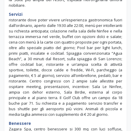
nobiliare.
Servizi
ristorante dove poter vivere un’esperienza gastronomica fuori
dall’ordinario, aperto dalle 19:30 alle 22:00, menù per intolleranti
su richiesta anticipata; colazione nella sala delle Ninfee e nella
terrazza immersa nel verde, buffet con opzioni dolci e salate;
cena con menù à la carte con quattro proposte per ogni portata,
oltre allo speciale piatto del giorno; Pool bar per light lunch,
primi piatti, insalate e cocktail. Spiaggia convenzionata “Agua
Beach”, a 30 minuti dal Resort, sulla spiaggia di San Lorenzo;
offre cocktail bar, ristorante e un’ampia scelta di attività
sportive, toilette, docce calde e fredde, Wi-Fi, parcheggio (a
pagamento, € 5 al giorno), servizio all’ombrellone, pedalò, bar e
ristorante. Centro congressi con 2 ampie sale allestite per
ospitare meeting, presentazioni, incentive: Sala Le Ninfee,
ampia con dehor esterno, Sala Birdie, esterna al corpo
principale e al piano terra. Il Golf Club offre un campo da 18
buche par 71. Su richiesta e a pagamento servizio transfer e
bus shuttle per gli aeroporto più vicini. Animali di piccola e
media taglia ammessi con supplemento di € 20 al giorno.
Benessere
Zagara Spa, centro benessere si 300 mq con luci soffuse,